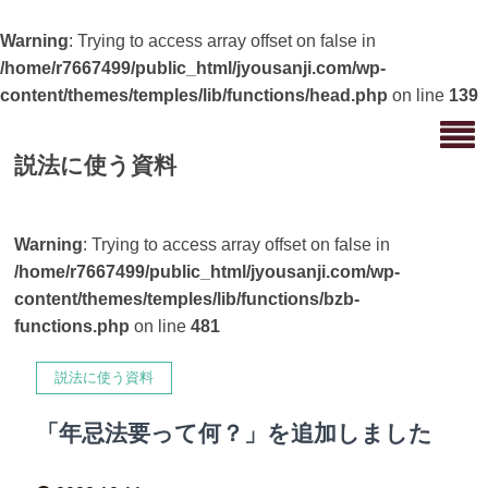
Warning
: Trying to access array offset on false in
/home/r7667499/public_html/jyousanji.com/wp-
content/themes/temples/lib/functions/head.php
on line
139
説法に使う資料
Warning
: Trying to access array offset on false in
/home/r7667499/public_html/jyousanji.com/wp-
content/themes/temples/lib/functions/bzb-
functions.php
on line
481
説法に使う資料
「年忌法要って何？」を追加しました